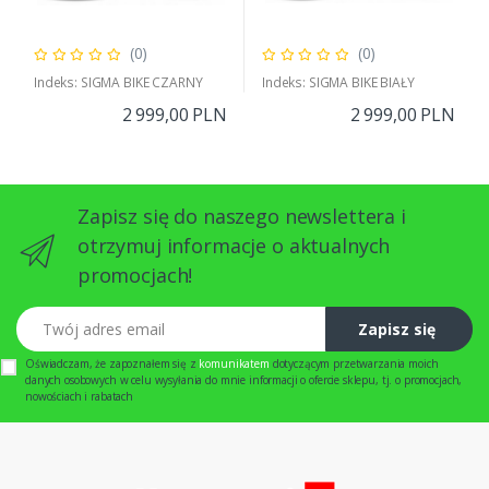
(0)
(0)
Indeks: SIGMA BIKE CZARNY
Indeks: SIGMA BIKE BIAŁY
2 999,00 PLN
2 999,00 PLN
Zapisz się do naszego newslettera i
otrzymuj informacje o aktualnych
promocjach!
Twój adres email
Zapisz się
Oświadczam, że zapoznałem się z
komunikatem
dotyczącym przetwarzania moich
danych osobowych w celu wysyłania do mnie informacji o ofercie sklepu, tj. o promocjach,
nowościach i rabatach