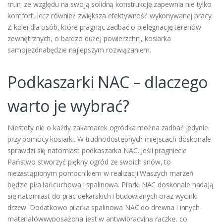
m.in. ze względu na swoją solidną konstrukcję zapewnia nie tylko
komfort, lecz również zwiększa efektywność wykonywanej pracy.
Z kolei dla osób, które pragnąc zadbać o pielęgnację terenów
zewnętrznych, o bardzo dużej powierzchni, kosiarka
samojezdnabędzie najlepszym rozwiązaniem.
Podkaszarki NAC – dlaczego
warto je wybrać?
Niestety nie o każdy zakamarek ogródka można zadbać jedynie
przy pomocy kosiarki. W trudnodostępnych miejscach doskonale
sprawdzi się natomiast podkaszarka NAC. Jeśli pragniecie
Państwo stworzyć piękny ogród ze swoich snów, to
niezastąpionym pomocnikiem w realizacji Waszych marzeń
będzie piła łańcuchowa i spalinowa. Pilarki NAC doskonale nadają
się natomiast do prac dekarskich i budowlanych oraz wycinki
drzew. Dodatkowo pilarka spalinowa NAC do drewna i innych
materiałówwyposażona jest w antywibracyjną rączkę, co