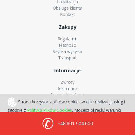
Lokalizacja
Obsługa klienta
Kontakt
Zakupy
Regulamin
Płatności
Szybka wysyłka
Transport
Informacje
Zwroty
Reklamacje
Sprzedaż hurtowa
Zakup na raty
Strona korzysta z plików cookies w celu realizacji usług i
zgodnie z
Polityką Plików Cookies
. Możesz określić warunki
przechowywania lub dostępu do plików cookies w Twojej
✆
+48 601 904 600
Sklepy internetowe CStore
przeglądarce.
Akceptuję