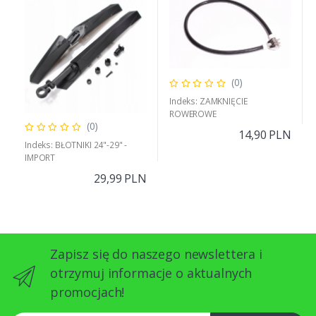
ROWEROWE 24-29'' Z1
(0)
Indeks: ZAMKNIĘCIE
ROWEROWE
(0)
14,90 PLN
Indeks: BŁOTNIKI 24"-29" -
IMPORT
29,99 PLN
Zapisz się do naszego newslettera i
otrzymuj informacje o aktualnych
promocjach!