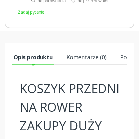
do porównania
do przechowalni
Zadaj pytanie
Opis produktu
Komentarze (0)
Podobn
KOSZYK PRZEDNI
NA ROWER
ZAKUPY DUŻY