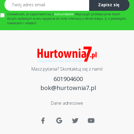
Twój adres email
Zapisz się
Oświadczam, że zapoznałem się z
komunikatem
dotyczącym przetwarzania moich
danych osobowych w celu wysyłania do mnie informacji o ofercie sklepu, tj. o promocjach,
nowościach i rabatach
Masz pytania? Skontaktuj się z nami!
601904600
bok@hurtownia7.pl
Dane adresowe